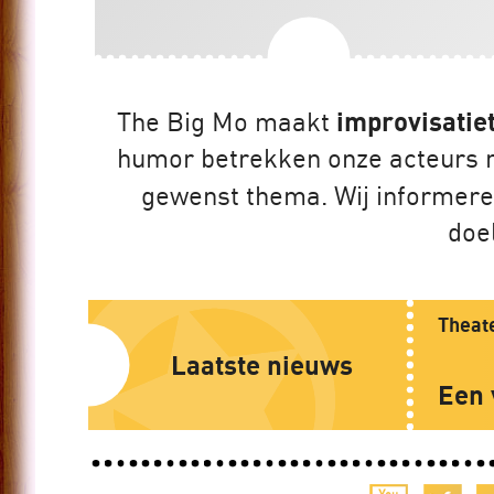
The Big Mo maakt
improvisatie
humor betrekken onze acteurs me
gewenst thema. Wij informere
doe
Theate
Laatste nieuws
Een 
Tijdens 
Vestzakt
zorgvraa
Goede zo