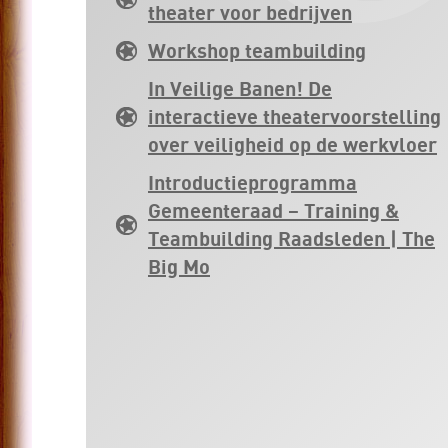
theater voor bedrijven
Workshop teambuilding
In Veilige Banen! De
interactieve theatervoorstelling
over veiligheid op de werkvloer
Introductieprogramma
Gemeenteraad – Training &
Teambuilding Raadsleden | The
Big Mo