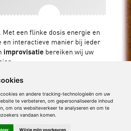
 Met een flinke dosis energie en
en interactieve manier bij ieder
an
improvisatie
bereiken wij uw
ier.
cookies
ie en zelfredzaamheid
 cookies en andere tracking-technologieën om uw
ebsite te verbeteren, om gepersonaliseerde inhoud
 de toekomst van goede zorg
en, om ons websiteverkeer te analyseren en om te
ee interactieve voorstellingen verzorgen in het
ezoekers vandaan komen.
lijven we goede zorg bieden in een tijd waarin de
 willen bieden?
en dat het goed komt.
eiger
Wijzig mijn voorkeuren