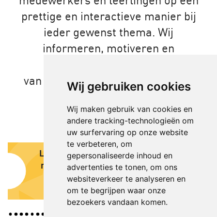
medewerkers en leerlingen op een
prettige en interactieve manier bij
ieder gewenst thema. Wij
informeren, motiveren en
inspireren. Met behulp
van
improvisatie
bereiken wij uw
Wij gebruiken cookies
doelen op een prettige en
Wij maken gebruik van cookies en
laagdrempelige manier.
andere tracking-technologieën om
uw surfervaring op onze website
te verbeteren, om
Laatste
Theater voor de zorg:
gepersonaliseerde inhoud en
nieuws
interactieve studiedag
advertenties te tonen, om ons
over eigen regie en
websiteverkeer te analyseren en
zelfredzaamheid
om te begrijpen waar onze
bezoekers vandaan komen.
Een voorstelling op
maat over eigen regie