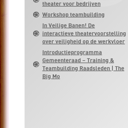
theater voor bedrijven
Workshop teambuilding
In Veilige Banen! De
interactieve theatervoorstelling
over veiligheid op de werkvloer
Introductieprogramma
Gemeenteraad – Training &
Teambuilding Raadsleden | The
Big Mo