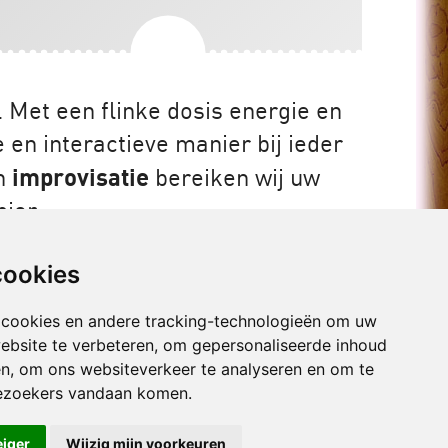
 Met een flinke dosis energie en
en interactieve manier bij ieder
an
improvisatie
bereiken wij uw
ier.
cookies
ie en zelfredzaamheid
 cookies en andere tracking-technologieën om uw
ebsite te verbeteren, om gepersonaliseerde inhoud
 de toekomst van goede zorg
en, om ons websiteverkeer te analyseren en om te
ee interactieve voorstellingen verzorgen in het
ezoekers vandaan komen.
lijven we goede zorg bieden in een tijd waarin de
 willen bieden?
en dat het goed komt.
eiger
Wijzig mijn voorkeuren