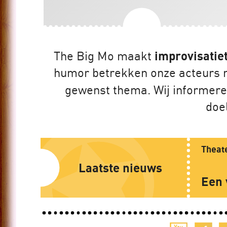
The Big Mo maakt
improvisatie
humor betrekken onze acteurs me
gewenst thema. Wij informere
doe
Theate
Laatste nieuws
Een 
Tijdens 
Vestzakt
zorgvraa
Goede zo