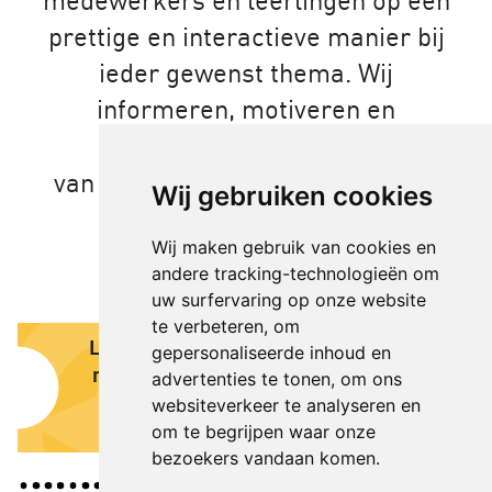
medewerkers en leerlingen op een
prettige en interactieve manier bij
ieder gewenst thema. Wij
informeren, motiveren en
inspireren. Met behulp
van
improvisatie
bereiken wij uw
Wij gebruiken cookies
doelen op een prettige en
Wij maken gebruik van cookies en
laagdrempelige manier.
andere tracking-technologieën om
uw surfervaring op onze website
te verbeteren, om
Laatste
Theater voor de zorg:
gepersonaliseerde inhoud en
nieuws
interactieve studiedag
advertenties te tonen, om ons
over eigen regie en
websiteverkeer te analyseren en
zelfredzaamheid
om te begrijpen waar onze
bezoekers vandaan komen.
Een voorstelling op
maat over eigen regie