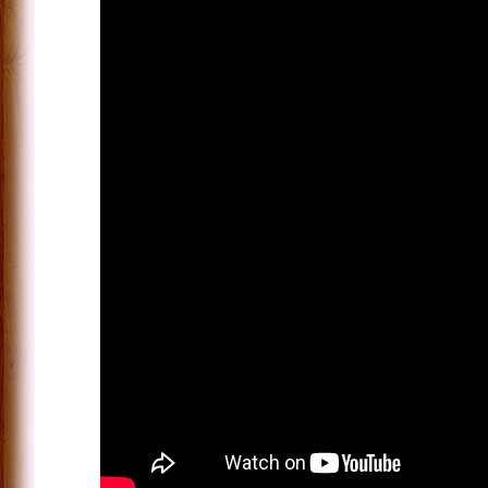
Bedrijfstheater
– Interactief
theater voor
bedrijven
Workshop
teambuilding
Improvisatie
Theater
Talkshow als
bedrijfstheater
In Veilige Banen!
De interactieve
theatervoorstelling
over veiligheid op
de werkvloer