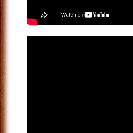
Gemeenteraad –
Training &
Teambuilding
Raadsleden | The Big
Mo
Scholen
Theater