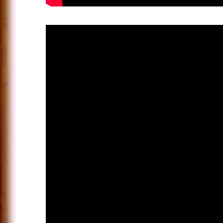
Boven de
Streep -
Theater
over
integriteit
in de
financiële
sector
Samen
Werken -
theater
over
sociale
veiligheid
op het
werk
Introductieprogramma