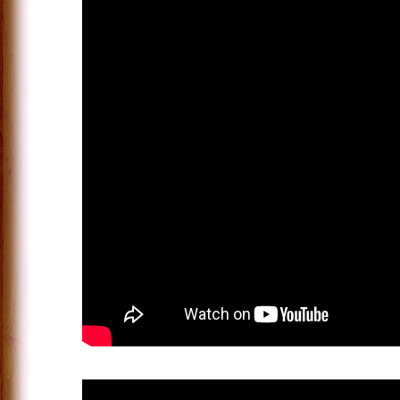
Big Mo
Theatersport
als
Bedrijfstheater
Match
Theatervoorstelling
voor de zorg
klanten
over
The Big
Mo
Eerlijk Gezegd: De
theatervoorstelling
over integriteit
voor uw
organisatie