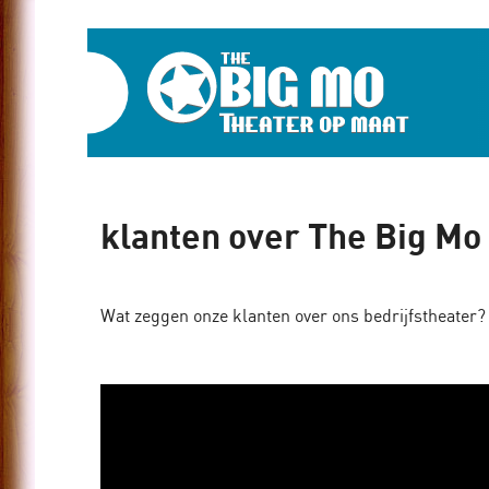
Home
The
Blog
Big
Over
ons
Mo,
Media
Theater
klanten over The Big Mo
Contact
op
maat
Impactvol
Wat zeggen onze klanten over ons bedrijfstheater?
theater op
maat voor
teams,
events en
trainingen
van The