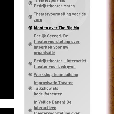
Theatersport als
Bedrijfstheater Match
Theatervoorstelling voor de
zorg
klanten over The Big Mo
Eerlijk Gezegd: De
theatervoorstelling over
integriteit voor uw
organisatie
Bedrijfstheater – Interactief
theater voor bedrijven
Workshop teambuilding
Improvisatie Theater
Talkshow als
bedrijfstheater
In Veilige Banen! De
interactieve
theatervoorstelling over