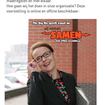
de
maatregelen en met elkaar.
werkvloer
Hoe gaan wij het doen in onze organisatie? Deze
voorstelling is online en offline beschikbaar:
Boven
de
Streep
-
Theater
over
integriteit
in
de
financiële
sector
Samen
Werken
-
theater
over