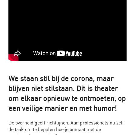
Workshop
teambuilding
Improvisatie
Theater
Talkshow
als
bedrijfstheater
In
Veilige
We staan stil bij de corona, maar
Banen!
blijven niet stilstaan. Dit is theater
De
om elkaar opnieuw te ontmoeten, op
interactieve
theatervoorstelling
een veilige manier en met humor!
over
veiligheid
De overheid geeft richtlijnen. Aan professionals nu zelf
op
de taak om te bepalen hoe je omgaat met de