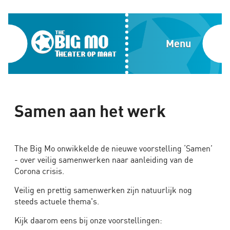
Home
Blog
The
Menu
Over
Big
ons
Mo,
Media
Theater
Samen aan het werk
Contact
op
Impactvol
The Big Mo onwikkelde de nieuwe voorstelling ‘Samen’
maat
theater
- over veilig samenwerken naar aanleiding van de
Corona crisis.
op
maat
Veilig en prettig samenwerken zijn natuurlijk nog
voor
steeds actuele thema's.
teams,
Kijk daarom eens bij onze voorstellingen:
events