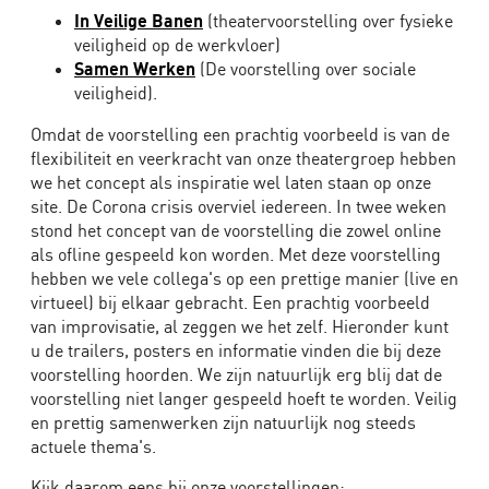
en
In Veilige Banen
(theatervoorstelling over fysieke
trainingen
veiligheid op de werkvloer)
van
Samen Werken
(De voorstelling over sociale
The
veiligheid).
Big
Omdat de voorstelling een prachtig voorbeeld is van de
Mo
flexibiliteit en veerkracht van onze theatergroep hebben
we het concept als inspiratie wel laten staan op onze
Theatersport
site. De Corona crisis overviel iedereen. In twee weken
als
stond het concept van de voorstelling die zowel online
Bedrijfstheater
als ofline gespeeld kon worden. Met deze voorstelling
Match
hebben we vele collega's op een prettige manier (live en
virtueel) bij elkaar gebracht. Een prachtig voorbeeld
Theatervoorstelling
van improvisatie, al zeggen we het zelf. Hieronder kunt
voor
u de trailers, posters en informatie vinden die bij deze
de
voorstelling hoorden. We zijn natuurlijk erg blij dat de
zorg
voorstelling niet langer gespeeld hoeft te worden. Veilig
en prettig samenwerken zijn natuurlijk nog steeds
klanten
actuele thema's.
over
The
Kijk daarom eens bij onze voorstellingen: