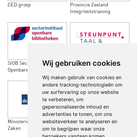
CED groep
Provincie Zeeland
Integriteitstraining
Wij gebruiken cookies
SIOB Sectorinstituut
Steunpunt Taal en Rekenen
Openbare Bibliotheken
VO
Wij maken gebruik van cookies en
andere tracking-technologieën om
uw surfervaring op onze website
te verbeteren, om
gepersonaliseerde inhoud en
advertenties te tonen, om ons
Ministerie van Algemene
Jaarbeurs Utrecht
websiteverkeer te analyseren en
Zaken
om te begrijpen waar onze
bezoekers vandaan komen.