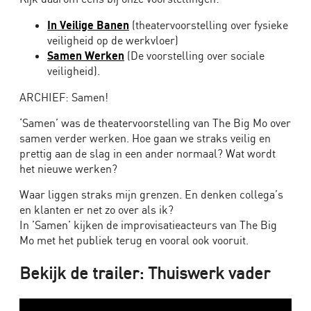
Big
In Veilige Banen
(theatervoorstelling over fysieke
Mo
veiligheid op de werkvloer)
Samen Werken
(De voorstelling over sociale
Eerlijk
veiligheid).
Gezegd:
De
ARCHIEF: Samen!
theatervoorstelling
‘Samen’ was de theatervoorstelling van The Big Mo over
over
samen verder werken. Hoe gaan we straks veilig en
integriteit
prettig aan de slag in een ander normaal? Wat wordt
voor
het nieuwe werken?
uw
organisatie
Waar liggen straks mijn grenzen. En denken collega’s
en klanten er net zo over als ik?
Bedrijfstheater
In ’Samen’ kijken de improvisatieacteurs van The Big
–
Mo met het publiek terug en vooral ook vooruit.
Interactief
Bekijk de trailer: Thuiswerk vader
theater
voor
bedrijven