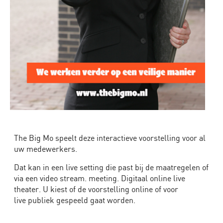
sociale
veiligheid
op
het
werk
Introductieprogramma
Gemeenteraad
–
Training
&
Teambuilding
The Big Mo speelt deze interactieve voorstelling voor al
Raadsleden
uw medewerkers.
|
Dat kan in een live setting die past bij de maatregelen of
The
via een video stream. meeting. Digitaal online live
Big
theater. U kiest of de voorstelling online of voor
Mo
live publiek gespeeld gaat worden.